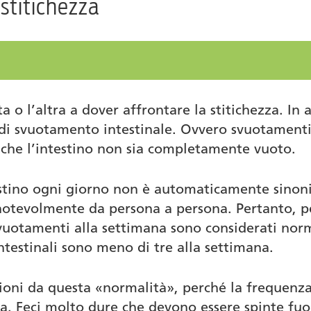
stitichezza
oli
nei neonati
za
a o l’altra a dover affrontare la stitichezza. I
i svuotamento intestinale. Ovvero svuotamenti in
e che l’intestino non sia completamente vuoto.
testino ogni giorno non è automaticamente sinon
 notevolmente da persona a persona. Pertanto, 
svuotamenti alla settimana sono considerati norma
ntestinali sono meno di tre alla settimana.
oni da questa «normalità», perché la frequenza
ezza. Feci molto dure che devono essere spinte fu