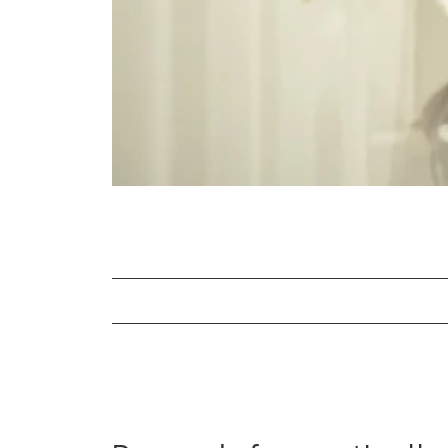
Domande frequenti
Cause generali della stitichezza
I sintomi della stitichezza negli adulti