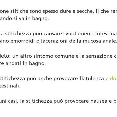
rsone stitiche sono spesso dure e secche, il che re
ando si va in bagno.
 la stitichezza può causare svuotamenti intestinal
rsino emorroidi o lacerazioni della mucosa anale
leto
: un altro sintomo comune è la sensazione ch
e andati in bagno.
 stitichezza può anche provocare flatulenza e
do
estinali.
cuni casi, la stitichezza può provocare nausea e 