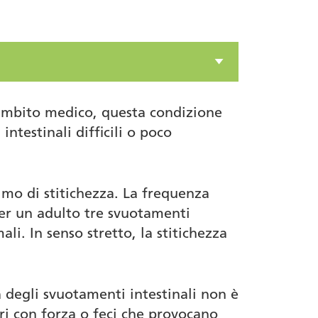
n ambito medico, questa condizione
testinali difficili o poco
imo di stitichezza. La frequenza
per un adulto tre svuotamenti
li. In senso stretto, la stitichezza
 degli svuotamenti intestinali non è
ori con forza o feci che provocano