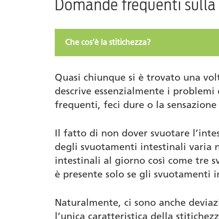
Domande frequenti sulla 
La stitichezza nei neonati e bambini picc
Rimedi casalinghi contro la stitichezza 
Che cos’è la stitichezza?
Lassativi: pro e contro
L’omeopatia per combattere la stitichez
Quasi chiunque si è trovato una volt
descrive essenzialmente i problemi d
Prodotti
frequenti, feci dure o la sensazion
Autore
Il fatto di non dover svuotare l’in
degli svuotamenti intestinali varia
intestinali al giorno così come tre 
è presente solo se gli svuotamenti i
Naturalmente, ci sono anche deviazi
l’unica caratteristica della stitich