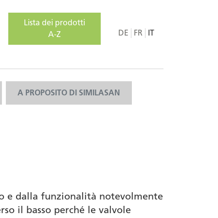
Lista dei prodotti
DE
FR
IT
A-Z
A PROPOSITO DI SIMILASAN
ino e dalla funzionalità notevolmente
so il basso perché le valvole