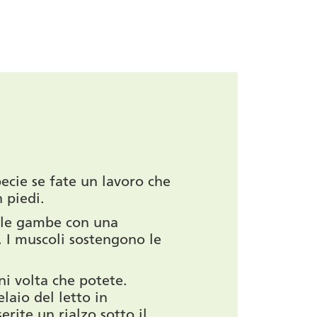
pecie se fate un lavoro che
n piedi.
lle gambe con una
t. I muscoli sostengono le
i volta che potete.
elaio del letto in
erite un rialzo sotto il