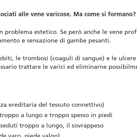
ssociati alle vene varicose. Ma come si formano?
un problema estetico. Se però anche le vene pr
camento e sensazione di gambe pesanti.
ebiti, le trombosi (coaguli di sangue) e le ulcere
ssario trattare le varici ed eliminarne possibilm
za ereditaria del tessuto connettivo)
e troppo a lungo e troppo spesso in piedi
seduti troppo a lungo, il sovrappeso
ede varo, piede valgo)