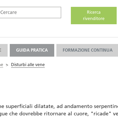
Ricerca
rivenditore
E
GUIDA PRATICA
FORMAZIONE CONTINUA
ne
>
Disturbi alle vene
vene superficiali dilatate, ad andamento serpent
ue che dovrebbe ritornare al cuore, "ricade" ver