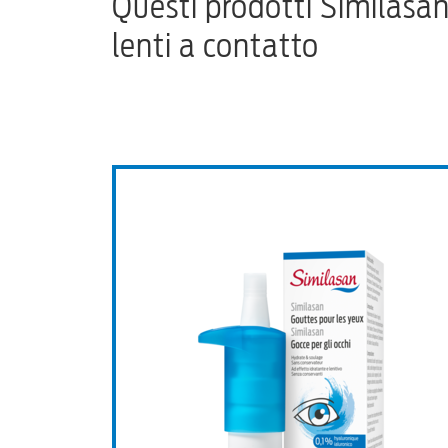
Questi prodotti Similasan
lenti a contatto
 BlephaCura® Pads
Similasan Gocce pe