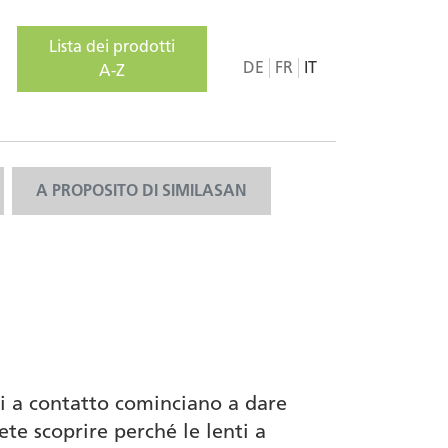
Lista dei prodotti
DE
FR
IT
A-Z
A PROPOSITO DI SIMILASAN
ti a contatto cominciano a dare
te scoprire perché le lenti a