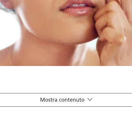
Mostra contenuto
causare occhi secchi
 contatto
contro la secchezza oculare