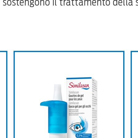
 sostengono il trattamento della 
r gli occhi 0,1% di acido ialuronico
Similasan Gocce gel per gli