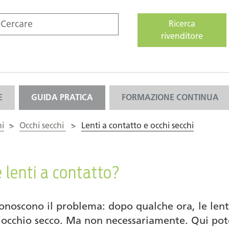
Ricerca
rivenditore
E
GUIDA PRATICA
FORMAZIONE CONTINUA
hi
>
Occhi secchi
>
Lenti a contatto e occhi secchi
e lenti a contatto?
 conoscono il problema: dopo qualche ora, le len
l’occhio secco. Ma non necessariamente. Qui pote