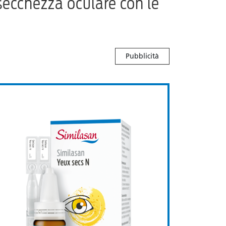
secchezza oculare con le
Pubblicità
 occhi 0,3% di acido ialuronico
Similasan Occhi secchi (N)