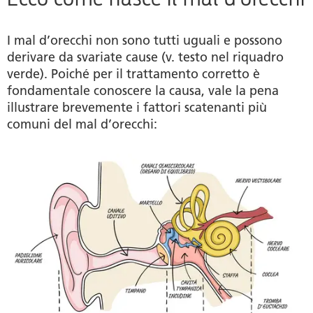
Alleviare con i rimedi casalinghi
I mal d’orecchi non sono tutti uguali e possono
L’omeopatia in caso di mal d’orecchi
derivare da svariate cause (v. testo nel riquadro
verde). Poiché per il trattamento corretto è
Prodotti
fondamentale conoscere la causa, vale la pena
illustrare brevemente i fattori scatenanti più
Autrice
comuni del mal d’orecchi: