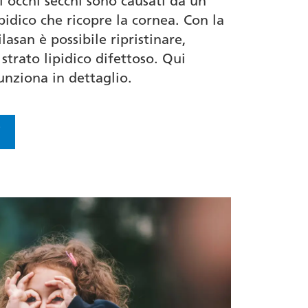
i occhi secchi sono causati da un
ipidico che ricopre la cornea. Con la
ilasan è possibile ripristinare,
strato lipidico difettoso. Qui
nziona in dettaglio.
i