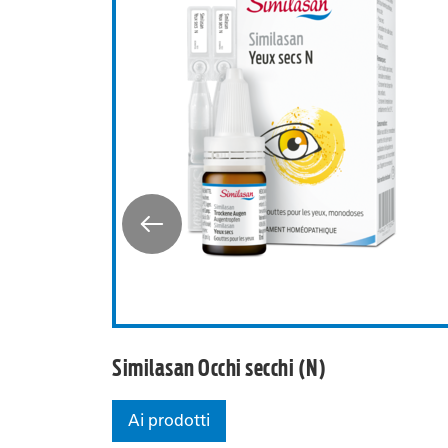
 BlephaCura® Pads
Similasan Occhi sec
Similasan Occhi secchi (N)
Ai prodotti
Similasan Occhi secchi (N)