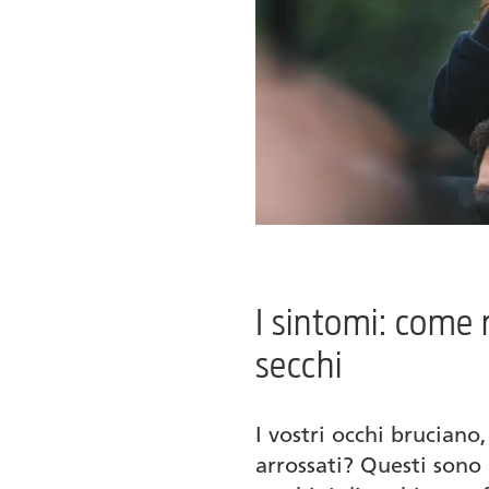
I sintomi: come 
secchi
I vostri occhi brucian
arrossati? Questi sono 