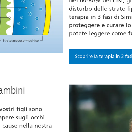
Nel 60-80% dei casi, gl
disturbo dello strato l
terapia in 3 fasi di Sim
proteggere e curare lo 
potete leggere come fu
Scoprire la terapia in 3 fas
bambini
vostri figli sono
apere sugli occhi
e cause nella nostra