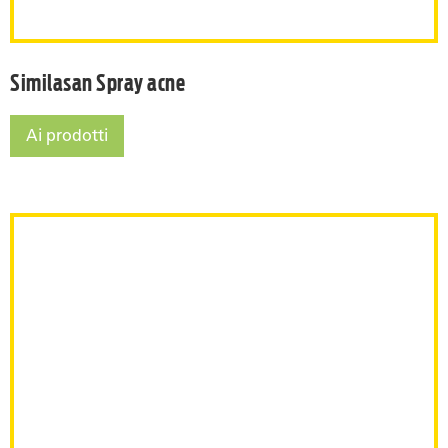
Similasan Spray acne
Ai prodotti
Similasan Spray acne
Similasan Ustioni solari e p