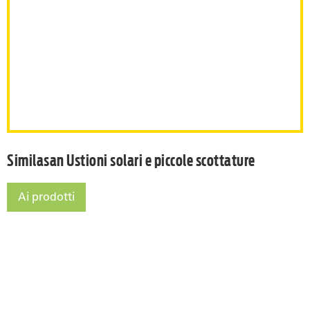
Similasan Ustioni solari e piccole scottature
Ai prodotti
Similasan Ustioni solari e piccole scottature