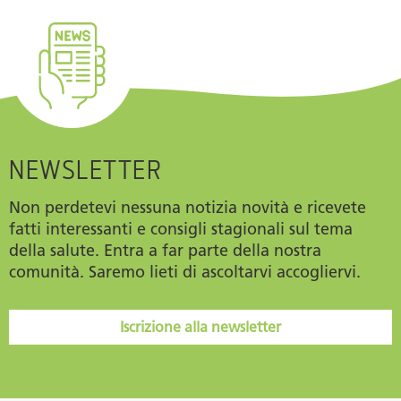
NEWSLETTER
Non perdetevi nessuna notizia novità e ricevete
fatti interessanti e consigli stagionali sul tema
della salute. Entra a far parte della nostra
comunità. Saremo lieti di ascoltarvi accogliervi.
Iscrizione alla newsletter