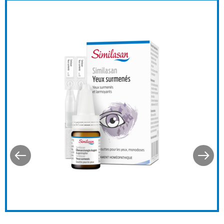
/Cold maschera per gli occhi
Similasan Occhi affaticati (