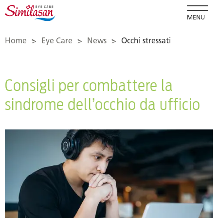
MENU
Home
>
Eye Care
>
News
>
Occhi stressati
Consigli per combattere la
sindrome dell’occhio da ufficio