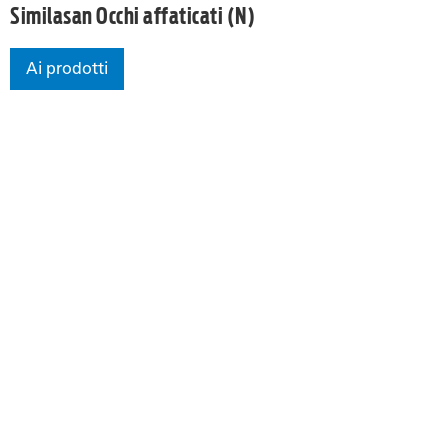
Similasan Occhi affaticati (N)
Ai prodotti
Similasan Occhi affaticati (N)
chi