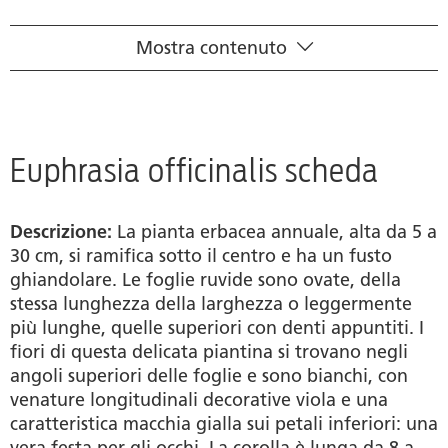
Mostra contenuto
Scheda scientifica
Principio attivo
Quadro farmacologico
Euphrasia officinalis scheda
Prodotti
Descrizione:
La pianta erbacea annuale, alta da 5 a
Ricerca rivenditori
30 cm, si ramifica sotto il centro e ha un fusto
ghiandolare. Le foglie ruvide sono ovate, della
Domande frequenti
stessa lunghezza della larghezza o leggermente
più lunghe, quelle superiori con denti appuntiti. I
Guida pratica
fiori di questa delicata piantina si trovano negli
angoli superiori delle foglie e sono bianchi, con
Fonti
venature longitudinali decorative viola e una
caratteristica macchia gialla sui petali inferiori: una
vera festa per gli occhi. La corolla è lunga da 8 a