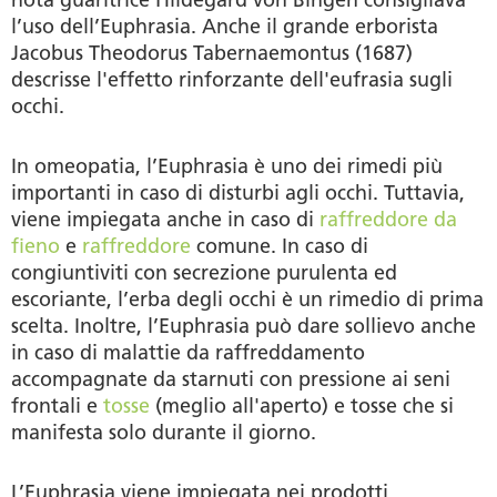
nota guaritrice Hildegard von Bingen consigliava
l’uso dell’Euphrasia. Anche il grande erborista
Jacobus Theodorus Tabernaemontus (1687)
descrisse l'effetto rinforzante dell'eufrasia sugli
occhi.
In omeopatia, l’Euphrasia è uno dei rimedi più
importanti in caso di disturbi agli occhi. Tuttavia,
viene impiegata anche in caso di
raffreddore da
fieno
e
raffreddore
comune. In caso di
congiuntiviti con secrezione purulenta ed
escoriante, l’erba degli occhi è un rimedio di prima
scelta. Inoltre, l’Euphrasia può dare sollievo anche
in caso di malattie da raffreddamento
accompagnate da starnuti con pressione ai seni
frontali e
tosse
(meglio all'aperto) e tosse che si
manifesta solo durante il giorno.
L’Euphrasia viene impiegata nei prodotti