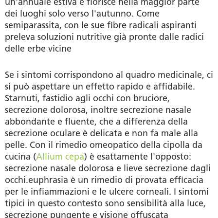
un'annuale estiva e fiorisce nella maggior parte
dei luoghi solo verso l'autunno. Come
semiparassita, con le sue fibre radicali aspiranti
preleva soluzioni nutritive già pronte dalle radici
delle erbe vicine
Se i sintomi corrispondono al quadro medicinale, ci
si può aspettare un effetto rapido e affidabile.
Starnuti, fastidio agli occhi con bruciore,
secrezione dolorosa, inoltre secrezione nasale
abbondante e fluente, che a differenza della
secrezione oculare è delicata e non fa male alla
pelle. Con il rimedio omeopatico della cipolla da
cucina (
Allium cepa
) è esattamente l'opposto:
secrezione nasale dolorosa e lieve secrezione dagli
occhi.euphrasia è un rimedio di provata efficacia
per le infiammazioni e le ulcere corneali. I sintomi
tipici in questo contesto sono sensibilità alla luce,
secrezione pungente e visione offuscata