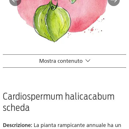
Mostra contenuto
Scheda scientifica
Principio attivo
Quadro farmacologico
Cardiospermum halicacabum
scheda
Prodotti
Ricerca rivenditori
Descrizione:
La pianta rampicante annuale ha un