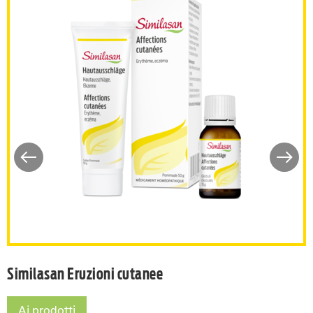
iccole scottature
Similasan Eruzioni cutanee
Similasan Eruzioni cutanee
Ai prodotti