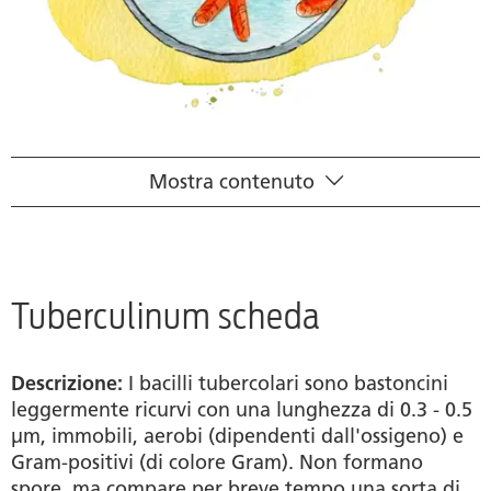
Mostra contenuto
Scheda scientifica
Principio attivo
Quadro farmacologico
Tuberculinum scheda
Ricerca rivenditori
Descrizione:
I bacilli tubercolari sono bastoncini
Fonti
leggermente ricurvi con una lunghezza di 0.3 - 0.5
μm, immobili, aerobi (dipendenti dall'ossigeno) e
Gram-positivi (di colore Gram). Non formano
spore, ma compare per breve tempo una sorta di