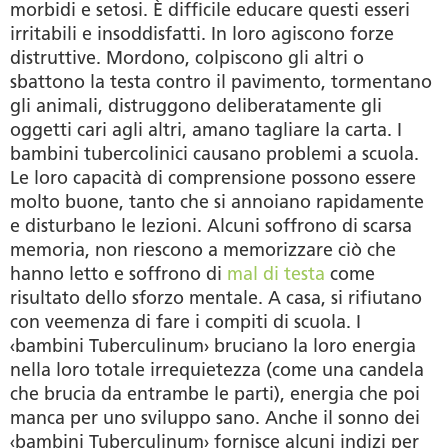
morbidi e setosi. È difficile educare questi esseri
irritabili e insoddisfatti. In loro agiscono forze
distruttive. Mordono, colpiscono gli altri o
sbattono la testa contro il pavimento, tormentano
gli animali, distruggono deliberatamente gli
oggetti cari agli altri, amano tagliare la carta. I
bambini tubercolinici causano problemi a scuola.
Le loro capacità di comprensione possono essere
molto buone, tanto che si annoiano rapidamente
e disturbano le lezioni. Alcuni soffrono di scarsa
memoria, non riescono a memorizzare ciò che
hanno letto e soffrono di
mal di testa
come
risultato dello sforzo mentale. A casa, si rifiutano
con veemenza di fare i compiti di scuola. I
‹bambini Tuberculinum› bruciano la loro energia
nella loro totale irrequietezza (come una candela
che brucia da entrambe le parti), energia che poi
manca per uno sviluppo sano. Anche il sonno dei
‹bambini Tuberculinum› fornisce alcuni indizi per